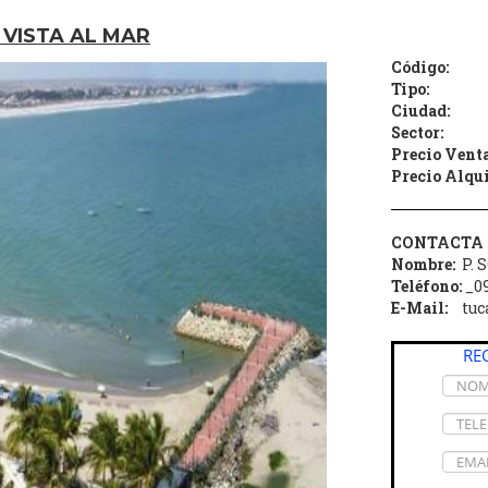
 VISTA AL MAR
Código:
Tipo:
Ciudad:
Sector:
Precio Venta
Precio Alqui
CONTACTA 
Nombre:
P. 
Teléfono:
_09
E-Mail:
tu
RE