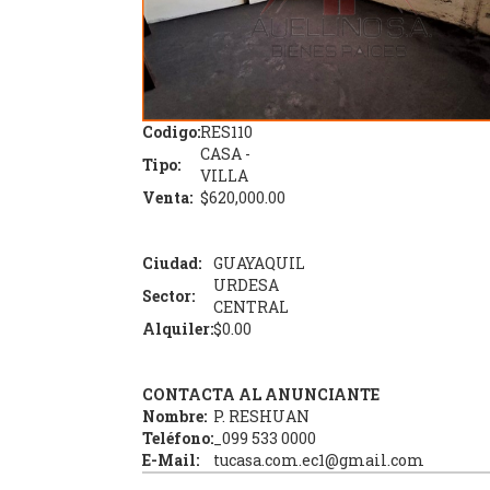
Codigo:
RES110
CASA -
Tipo:
VILLA
Venta:
$620,000.00
Ciudad:
GUAYAQUIL
URDESA
Sector:
CENTRAL
Alquiler:
$0.00
CONTACTA AL ANUNCIANTE
Nombre:
P. RESHUAN
Teléfono:
_099 533 0000
E-Mail:
tucasa.com.ec1@gmail.com