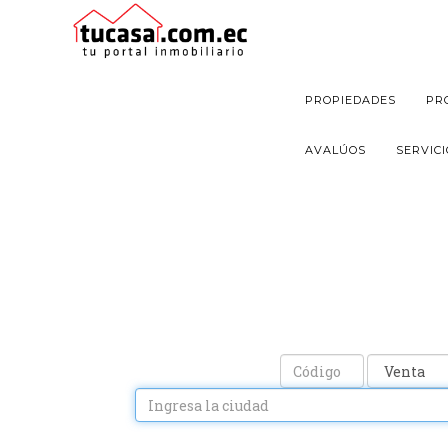
https://tucasa.com.ec/uploads_listado/homes-for-sale-326991_1
PROPIEDADES
PR
AVALÚOS
SERVIC